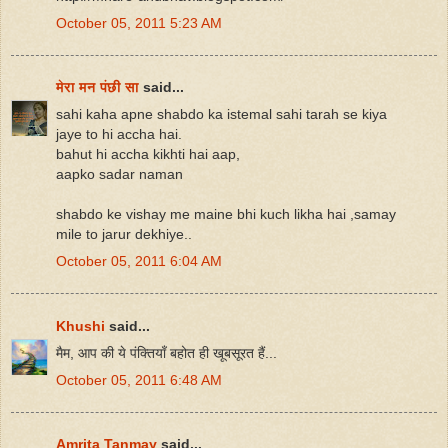
October 05, 2011 5:23 AM
मेरा मन पंछी सा
said...
sahi kaha apne shabdo ka istemal sahi tarah se kiya
jaye to hi accha hai.
bahut hi accha kikhti hai aap,
aapko sadar naman
shabdo ke vishay me maine bhi kuch likha hai ,samay
mile to jarur dekhiye..
October 05, 2011 6:04 AM
Khushi
said...
मैम, आप की ये पंक्तियाँ बहोत ही खूबसूरत हैं...
October 05, 2011 6:48 AM
Amrita Tanmay
said...