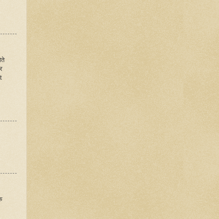
ते
र
t
े