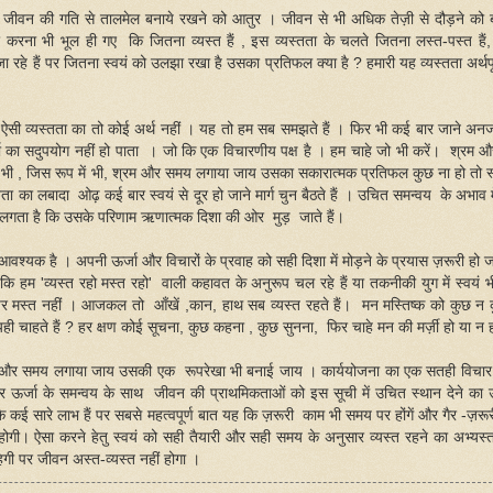
 जीवन की गति से तालमेल बनाये रखने को आतुर । जीवन से भी अधिक तेज़ी से दौड़ने को ब
रना भी भूल ही गए कि जितना व्यस्त हैं , इस व्यस्तता के चलते जितना लस्त-पस्त हैं
ा रहे हैं पर जितना स्वयं को उलझा रखा है उसका प्रतिफल क्या है ? हमारी यह व्यस्तता अर्थप
सी व्यस्तता का तो कोई अर्थ नहीं । यह तो हम सब समझते हैं । फिर भी कई बार जाने अनजा
ं ऊर्जा का सदुपयोग नहीं हो पाता । जो कि एक विचारणीय पक्ष है । हम चाहे जो भी करें। श्रम
जहाँ भी , जिस रूप में भी, श्रम और समय लगाया जाय उसका सकारात्मक प्रतिफल कुछ ना हो तो स
ा का लबादा ओढ़ कई बार स्वयं से दूर हो जाने मार्ग चुन बैठते हैं । उचित समन्वय के अभाव मे
गता है कि उसके परिणाम ऋणात्मक दिशा की ओर मुड़ जाते हैं।
श्यक है । अपनी ऊर्जा और विचारों के प्रवाह को सही दिशा में मोड़ने के प्रयास ज़रूरी हो जा
ि हम 'व्यस्त रहो मस्त रहो' वाली कहावत के अनुरूप चल रहे हैं या तकनीकी युग में स्वयं 
ं पर मस्त नहीं । आजकल तो आँखें ,कान, हाथ सब व्यस्त रहते हैं। मन मस्तिष्क को कुछ न
ही चाहते हैं ? हर क्षण कोई सूचना, कुछ कहना , कुछ सुनना, फिर चाहे मन की मर्ज़ी हो या न 
्रम और समय लगाया जाय उसकी एक रूपरेखा भी बनाई जाय । कार्ययोजना का एक सतही विचार
और ऊर्जा के समन्वय के साथ जीवन की प्राथमिकताओं को इस सूची में उचित स्थान देने का 
ई सारे लाभ हैं पर सबसे महत्वपूर्ण बात यह कि ज़रूरी काम भी समय पर होंगें और गैर -ज़रूरी 
ोगी। ऐसा करने हेतु स्वयं को सही तैयारी और सही समय के अनुसार व्यस्त रहने का अभ्यस्
रहेगी पर जीवन अस्त-व्यस्त नहीं होगा ।