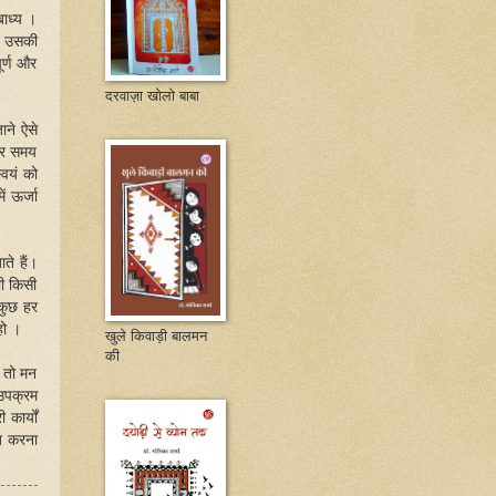
ाध्य ।
, उसकी
ूर्ण और
दरवाज़ा खोलो बाबा
ने ऐसे
 और समय
्वयं को
ं ऊर्जा
ते हैं।
भी किसी
 कुछ हर
हो ।
खुले किवाड़ी बालमन
की
 तो मन
उपक्रम
कार्यों
त करना